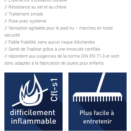
// Expérience d’utilisation durable
// Résistance au sel et au chlore
// Traitement simple
// Pose avec système
// Sensation agréable pour le pied nu – marchez en toute
sécurité
// Faible friabilité, sans aucun risque d’échardes
// Santé de l’habitat grâce à une innocuité certiﬁée
// répondent aux exigences de la norme DIN EN 71-3 et sont
donc adaptés à la fabrication de jouets pour enfants