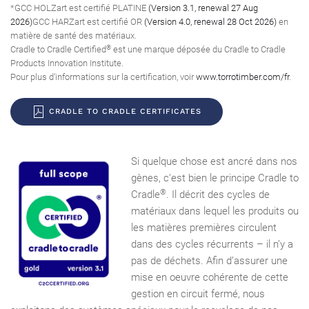
*GCC HOLZart est certifié PLATINE
(Version 3.1, renewal 27 Aug
2026)
GCC HARZart est certifié OR
(Version 4.0, renewal 28 Oct 2026)
en
matière de santé des matériaux.
®
Cradle to Cradle Certified
est une marque déposée du Cradle to Cradle
Products Innovation Institute.
Pour plus d‘informations sur la certification, voir
www.torrotimber.com/fr
.
CRADLE TO CRADLE CERTIFICATES
Si quelque chose est ancré dans nos
gènes, c‘est bien le principe Cradle to
®
Cradle
. Il décrit des cycles de
matériaux dans lequel les produits ou
les matières premières circulent
dans des cycles récurrents – il n’y a
pas de déchets. Afin d’assurer une
mise en oeuvre cohérente de cette
gestion en circuit fermé, nous